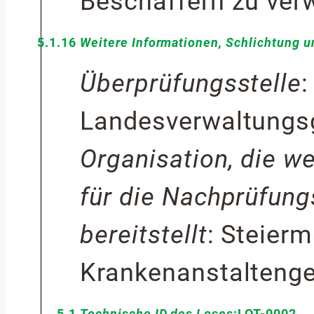
Beschaffern zu ve
5.1.16
Weitere Informationen, Schlichtung 
Überprüfungsstelle
:
Landesverwaltungsg
Organisation, die w
für die Nachprüfung
bereitstellt
:
Steierm
Krankenanstaltenge
5.1
Technische ID des Loses
:
LOT-0002