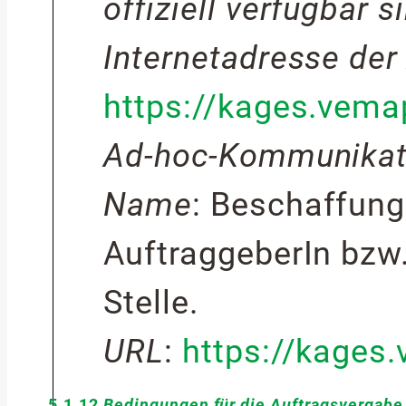
offiziell verfügbar s
Internetadresse der
https://kages.vem
Ad-hoc-Kommunikat
Name
:
Beschaffung
AuftraggeberIn bzw
Stelle.
URL
:
https://kages
5.1.12
Bedingungen für die Auftragsvergabe